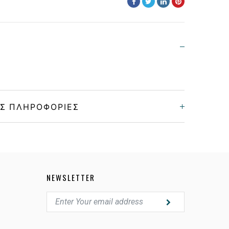
Σ ΠΛΗΡΟΦΟΡΊΕΣ
Unisex
Κοκκάλινο
NEWSLETTER
BLACK
GRAY