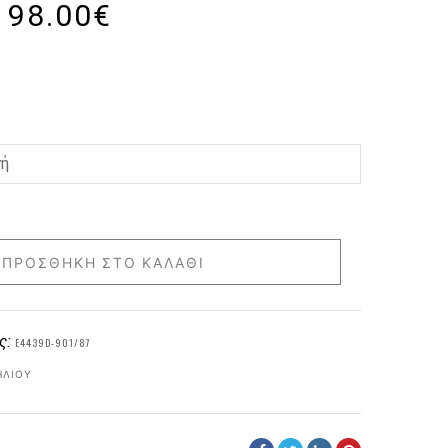
98.00
€
ΠΡΟΣΘΉΚΗ ΣΤΟ ΚΑΛΆΘΙ
ς:
E4439D-901/87
ΗΛΊΟΥ