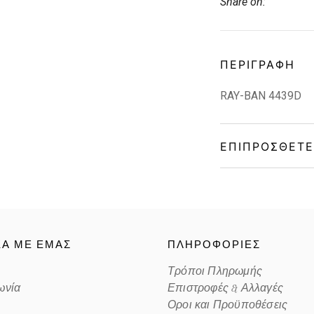
Share on:
ΠΕΡΙΓΡΑΦΉ
RAY-BAN 4439D
ΕΠΙΠΡΌΣΘΕΤΕ
Gender
Material
ΚΑ ΜΕ ΕΜΑΣ
ΠΛΗΡΟΦΟΡΙΕΣ
Color
Τρόποι Πληρωμής
ωνία
Επιστροφές & Αλλαγές
Lens Color
Οροι και Προϋποθέσεις