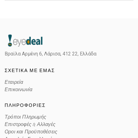
Gender
Unisex
Material
Κοκκάλινο
Color
BLACK
Βραϊλα Αρμένη 6, Λάρισα,
412 22, Ελλάδα
Lens Color
GRAY
ΣΧΕΤΙΚΑ ΜΕ ΕΜΑΣ
Color code
667787
Εταιρεία
Επικοινωνία
ΠΛΗΡΟΦΟΡΙΕΣ
Τρόποι Πληρωμής
Επιστροφές & Αλλαγές
Οροι και Προϋποθέσεις