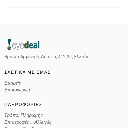
Gender
Unisex
Material
Κοκκάλινο
Color
BLACK
Βραϊλα Αρμένη 6, Λάρισα,
412 22, Ελλάδα
Lens Color
POLARIZED GRAY
ΣΧΕΤΙΚΑ ΜΕ ΕΜΑΣ
Color code
601S48
Εταιρεία
Επικοινωνία
ΠΛΗΡΟΦΟΡΙΕΣ
Τρόποι Πληρωμής
Επιστροφές & Αλλαγές