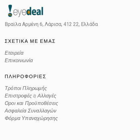
Color
CHERRY
Βραϊλα Αρμένη 6, Λάρισα,
412 22, Ελλάδα
Lens Color
PINK
ΣΧΕΤΙΚΑ ΜΕ ΕΜΑΣ
Color code
676084
Εταιρεία
Επικοινωνία
ΠΛΗΡΟΦΟΡΙΕΣ
Τρόποι Πληρωμής
Επιστροφές & Αλλαγές
Οροι και Προϋποθέσεις
Ασφαλεία Συναλλαγών
Φόρμα Υπαναχώρησης