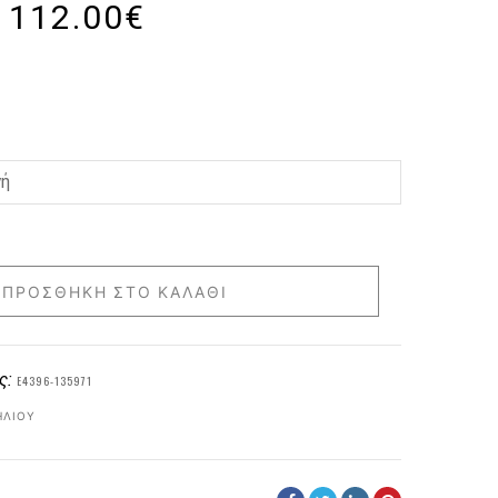
112.00
€
ΠΡΟΣΘΉΚΗ ΣΤΟ ΚΑΛΆΘΙ
ς:
E4396-135971
ΗΛΊΟΥ