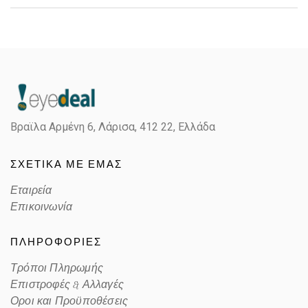
Gender
Unisex
Material
Κοκκάλινο
Color
BLACK
Βραϊλα Αρμένη 6, Λάρισα,
412 22, Ελλάδα
Lens Color
BLUE
ΣΧΕΤΙΚΑ ΜΕ ΕΜΑΣ
Color code
667780
Εταιρεία
Επικοινωνία
ΠΛΗΡΟΦΟΡΙΕΣ
Τρόποι Πληρωμής
Επιστροφές & Αλλαγές
Οροι και Προϋποθέσεις