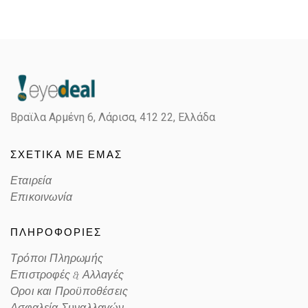
Gender
Unisex
Material
Κοκκάλινο
Color
HAVANA BROWN
Βραϊλα Αρμένη 6, Λάρισα,
412 22, Ελλάδα
Lens Color
GREEN
ΣΧΕΤΙΚΑ ΜΕ ΕΜΑΣ
Color code
710/31
Εταιρεία
Επικοινωνία
ΠΛΗΡΟΦΟΡΙΕΣ
Τρόποι Πληρωμής
Επιστροφές & Αλλαγές
Οροι και Προϋποθέσεις