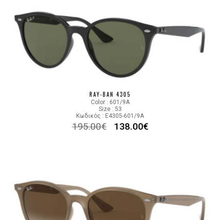
RAY-BAN 4305
Color : 601/9A
Size : 53
Κωδικός : E4305-601/9A
195.00
€
138.00
€