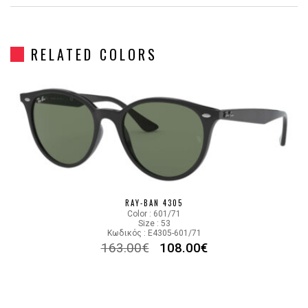
Gender
Unisex
RELATED COLORS
Material
Κοκκάλινο
Color
HAVANA BROWN
Lens Color
POLARIZED BROWN
Color code
710/83
RAY-BAN 4305
Color : 601/71
Size : 53
Κωδικός : E4305-601/71
163.00
€
108.00
€