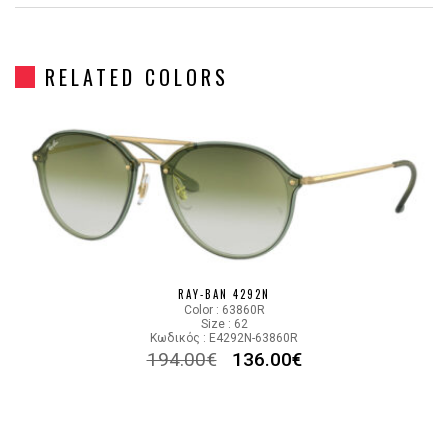
Gender
Unisex
RELATED COLORS
Material
Κόκκαλο/Μέταλο
Color
BLUE GOLD
Lens Color
GRADIENT BLUE
Color code
63890S
RAY-BAN 4292N
Color : 63860R
Size : 62
Κωδικός : E4292N-63860R
194.00
€
136.00
€