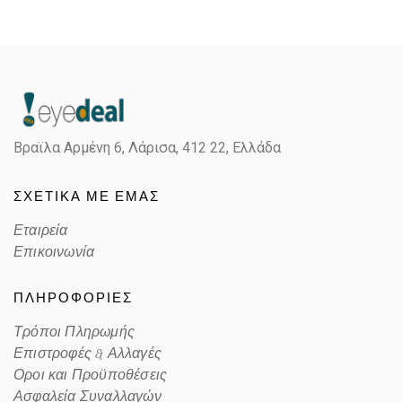
Gender
Unisex
Material
Κόκκαλο/Μέταλο
Color
MATTE BLACK
Βραϊλα Αρμένη 6, Λάρισα,
412 22, Ελλάδα
Lens Color
MIRROR BLUE,GRAY
ΣΧΕΤΙΚΑ ΜΕ ΕΜΑΣ
Color code
601S55
Εταιρεία
Επικοινωνία
ΠΛΗΡΟΦΟΡΙΕΣ
Τρόποι Πληρωμής
Επιστροφές & Αλλαγές
Οροι και Προϋποθέσεις
Ασφαλεία Συναλλαγών