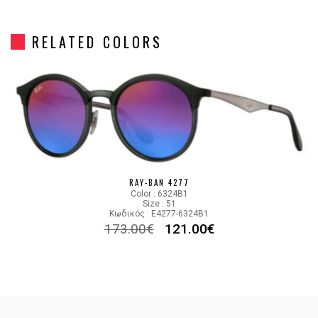
Gender
Unisex
RELATED COLORS
Material
Κόκκαλο/Μέταλο
Color
BLACK
Lens Color
MIRROR GOLD,BROWN
Color code
601/5A
RAY-BAN 4277
Color : 6324B1
Size : 51
Κωδικός : E4277-6324B1
173.00
€
121.00
€