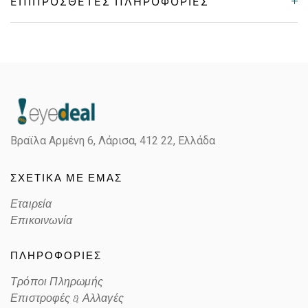
ΕΠΙΠΡΌΣΘΕΤΕΣ ΠΛΗΡΟΦΟΡΊΕΣ
Gender
Unisex
Material
Κοκκάλινο
Color
OPAL AZURE
Βραϊλα Αρμένη 6, Λάρισα,
412 22, Ελλάδα
Lens Color
MIRROR GOLD-PINK,BROWN
ΣΧΕΤΙΚΑ ΜΕ ΕΜΑΣ
Color code
62321T
Εταιρεία
Επικοινωνία
ΠΛΗΡΟΦΟΡΙΕΣ
Τρόποι Πληρωμής
Επιστροφές & Αλλαγές