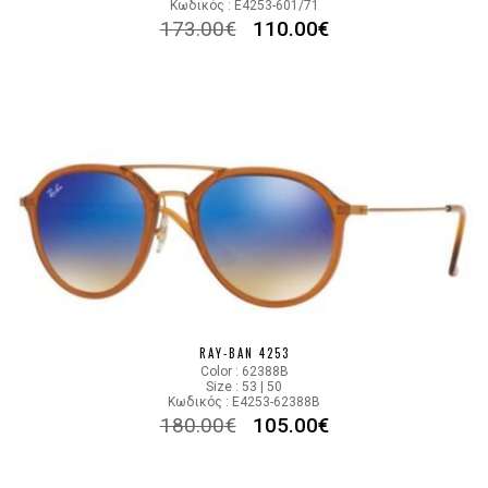
Κωδικός : E4253-601/71
173.00
€
110.00
€
RAY-BAN 4253
Color : 62388B
Size : 53 | 50
Κωδικός : E4253-62388B
180.00
€
105.00
€