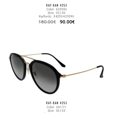
RAY-BAN 4253
Color : 62359U
Size : 53 | 50
Κωδικός : E4253-62359U
180.00
€
90.00
€
RAY-BAN 4253
Color : 601/71
Size : 50 | 53