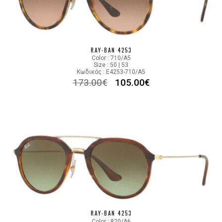
RAY-BAN 4253
Color : 710/A5
Size : 50 | 53
Κωδικός : E4253-710/A5
173.00
€
105.00
€
RAY-BAN 4253
Color : 820/A6