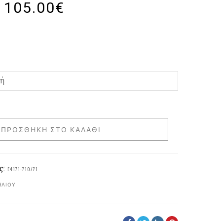
105.00
€
ΠΡΟΣΘΉΚΗ ΣΤΟ ΚΑΛΆΘΙ
ς:
E4171-710/71
ΗΛΊΟΥ