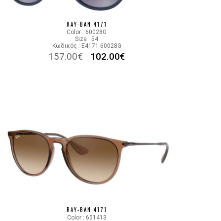
710/71
RAY-BAN 4171
Color : 60028G
Size : 54
Κωδικός : E4171-60028G
157.00
€
102.00
€
RAY-BAN 4171
Color : 651413