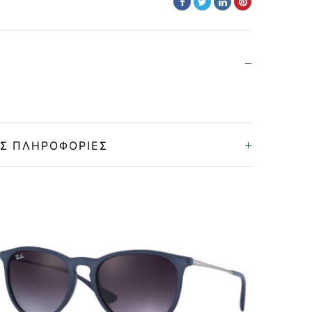
Σ ΠΛΗΡΟΦΟΡΊΕΣ
Unisex
Κοκκάλινο
HAVANA BROWN
GREEN