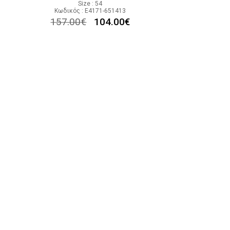
Size : 54
Κωδικός : E4171-651413
157.00
€
104.00
€