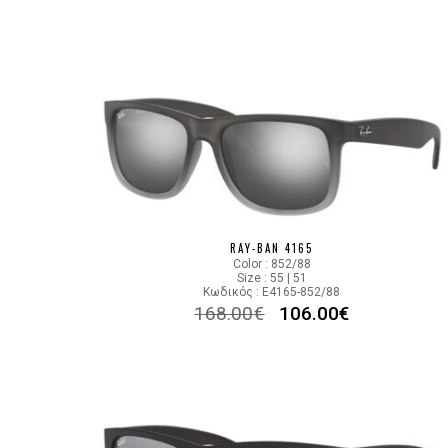
RAY-BAN 4165
Color : 852/88
Size : 55 | 51
Κωδικός : E4165-852/88
168.00
€
106.00
€