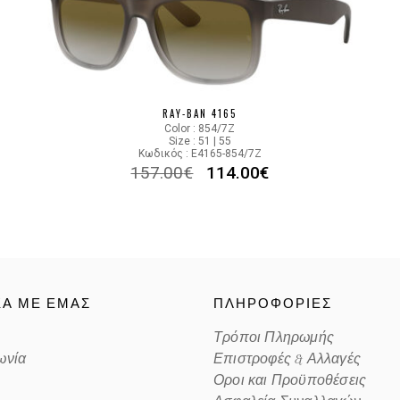
RAY-BAN 4165
Color : 854/7Z
Size : 51 | 55
Κωδικός : E4165-854/7Z
157.00
€
114.00
€
ΚΑ ΜΕ ΕΜΑΣ
ΠΛΗΡΟΦΟΡΙΕΣ
Τρόποι Πληρωμής
ωνία
Επιστροφές & Αλλαγές
Οροι και Προϋποθέσεις