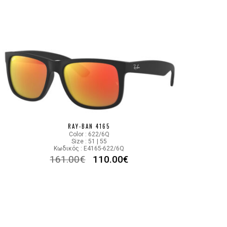
RAY-BAN 4165
Color : 622/6Q
Size : 51 | 55
Κωδικός : E4165-622/6Q
161.00
€
110.00
€