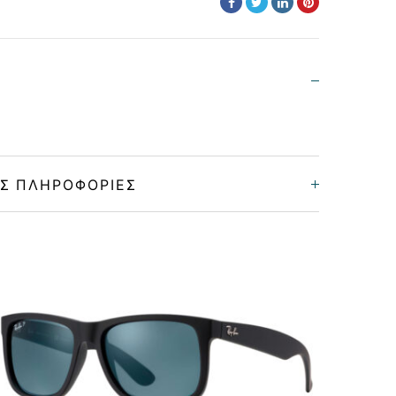
Σ ΠΛΗΡΟΦΟΡΊΕΣ
Unisex
Κοκκάλινο
MATTE HAVANA BROWN
POLARIZED GREEN