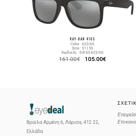
RAY-BAN 4165
Color : 622/6G
Size : 51 | 55
Κωδικός : E4165-622/6G
161.00
€
105.00
€
ΣΧΕΤΙ
Εταιρεία
Επικοιν
Βραϊλα Αρμένη 6, Λάρισα,
412 22,
Ελλάδα