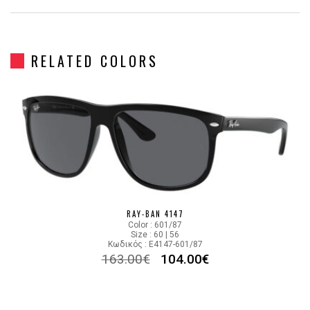
Frame Shape
Στρόγγυλο/Οβάλ
RELATED COLORS
Gender
Unisex
Material
Κοκκάλινο
Color
BLACK
Lens Color
GRADIENT BROWN
Color code
609585
RAY-BAN 4147
Color : 601/87
Size : 60 | 56
Κωδικός : E4147-601/87
163.00
€
104.00
€