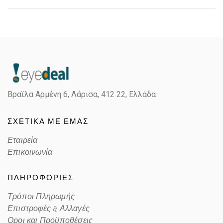
Gender
Unisex
Material
Κόκκαλο/Μέταλο
Color
BLACK
Βραϊλα Αρμένη 6, Λάρισα,
412 22, Ελλάδα
Lens Color
GRAY
ΣΧΕΤΙΚΑ ΜΕ ΕΜΑΣ
Color code
1305B1
Εταιρεία
Επικοινωνία
ΠΛΗΡΟΦΟΡΙΕΣ
Τρόποι Πληρωμής
Επιστροφές & Αλλαγές
Οροι και Προϋποθέσεις