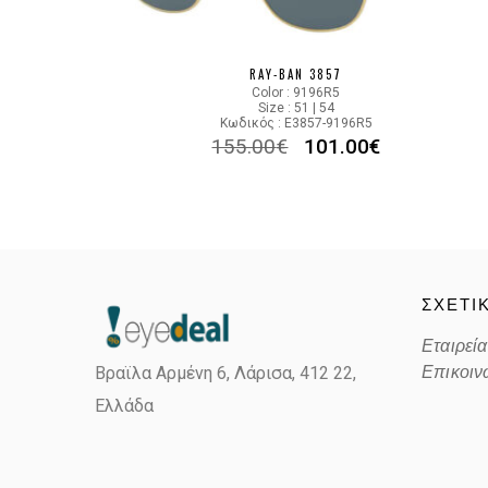
RAY-BAN 3857
Color : 9196R5
Size : 51 | 54
Κωδικός : E3857-9196R5
155.00
€
101.00
€
ΣΧΕΤΙ
Εταιρεία
Επικοιν
Βραϊλα Αρμένη 6, Λάρισα,
412 22,
Ελλάδα