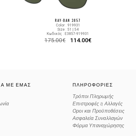
Color code
RAY-BAN 3857
Color : 919931
Size : 51 | 54
Κωδικός : E3857-919931
175.00
€
114.00
€
ΚΑ ΜΕ ΕΜΑΣ
ΠΛΗΡΟΦΟΡΙΕΣ
Τρόποι Πληρωμής
ωνία
Επιστροφές & Αλλαγές
Οροι και Προϋποθέσεις
Ασφαλεία Συναλλαγών
Φόρμα Υπαναχώρησης