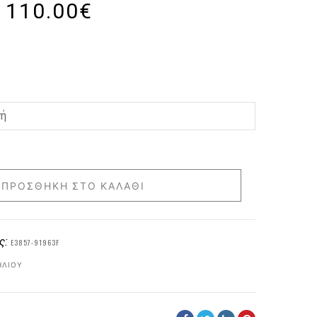
110.00
€
ΠΡΟΣΘΉΚΗ ΣΤΟ ΚΑΛΆΘΙ
ς:
E3857-91963F
ΗΛΊΟΥ