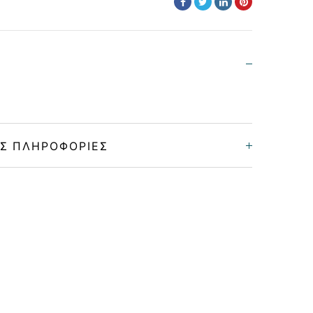
Σ ΠΛΗΡΟΦΟΡΊΕΣ
Unisex
Μεταλλικό
GOLD
GRADIENT BLUE