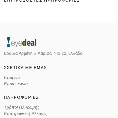
Gender
Unisex
Material
Μεταλλικό
Color
GOLD
Βραϊλα Αρμένη 6, Λάρισα,
412 22, Ελλάδα
Lens Color
GREEN
ΣΧΕΤΙΚΑ ΜΕ ΕΜΑΣ
Color code
001/31
Εταιρεία
Επικοινωνία
ΠΛΗΡΟΦΟΡΙΕΣ
Τρόποι Πληρωμής
Επιστροφές & Αλλαγές