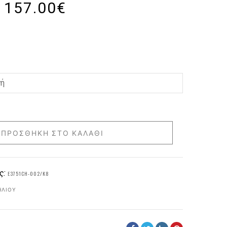
157.00
€
ΠΡΟΣΘΉΚΗ ΣΤΟ ΚΑΛΆΘΙ
ς:
E3751CH-002/K8
ΗΛΊΟΥ