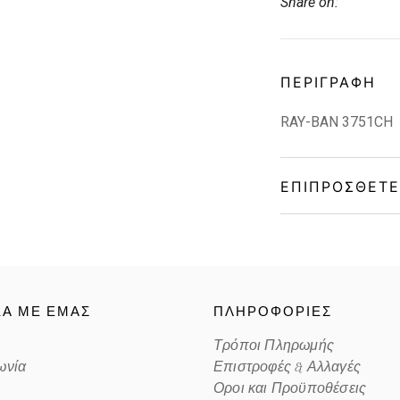
Share on:
ΠΕΡΙΓΡΑΦΉ
RAY-BAN 3751CH
ΕΠΙΠΡΌΣΘΕΤΕ
Gender
Material
ΚΑ ΜΕ ΕΜΑΣ
ΠΛΗΡΟΦΟΡΙΕΣ
Color
Τρόποι Πληρωμής
ωνία
Επιστροφές & Αλλαγές
Lens Color
Οροι και Προϋποθέσεις