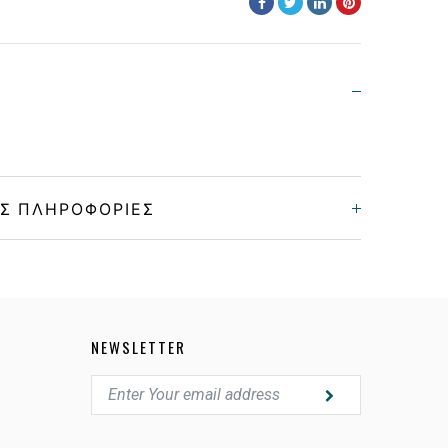
Σ ΠΛΗΡΟΦΟΡΊΕΣ
Unisex
Κόκκαλο/Μέταλο
NEWSLETTER
BLACK
POLARIZED GRAY