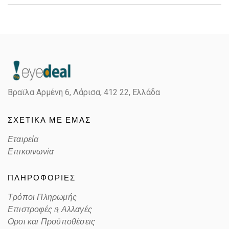
Gender
Unisex
Material
Κόκκαλο/Μέταλο
Color
BLACK
Βραϊλα Αρμένη 6, Λάρισα,
412 22, Ελλάδα
Lens Color
GREEN
ΣΧΕΤΙΚΑ ΜΕ ΕΜΑΣ
Color code
002/71
Εταιρεία
Επικοινωνία
ΠΛΗΡΟΦΟΡΙΕΣ
Τρόποι Πληρωμής
Επιστροφές & Αλλαγές
Οροι και Προϋποθέσεις