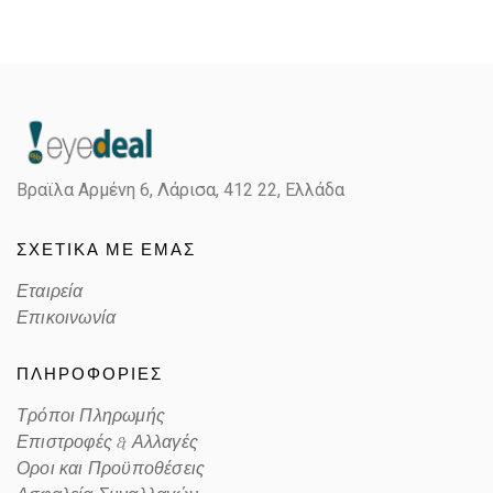
Gender
Unisex
Material
Κόκκαλο/Μέταλο
Color
SILVER
Βραϊλα Αρμένη 6, Λάρισα,
412 22, Ελλάδα
Lens Color
GRAY
ΣΧΕΤΙΚΑ ΜΕ ΕΜΑΣ
Color code
924387
Εταιρεία
Επικοινωνία
ΠΛΗΡΟΦΟΡΙΕΣ
Τρόποι Πληρωμής
Επιστροφές & Αλλαγές
Οροι και Προϋποθέσεις