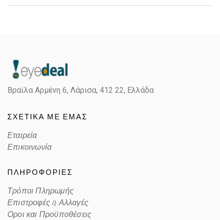
Gender
Unisex
Material
Κόκκαλο/Μέταλο
Color
BLACK GOLD
Βραϊλα Αρμένη 6, Λάρισα,
412 22, Ελλάδα
Lens Color
GREEN
ΣΧΕΤΙΚΑ ΜΕ ΕΜΑΣ
Color code
900031
Εταιρεία
Επικοινωνία
ΠΛΗΡΟΦΟΡΙΕΣ
Τρόποι Πληρωμής
Επιστροφές & Αλλαγές
Οροι και Προϋποθέσεις