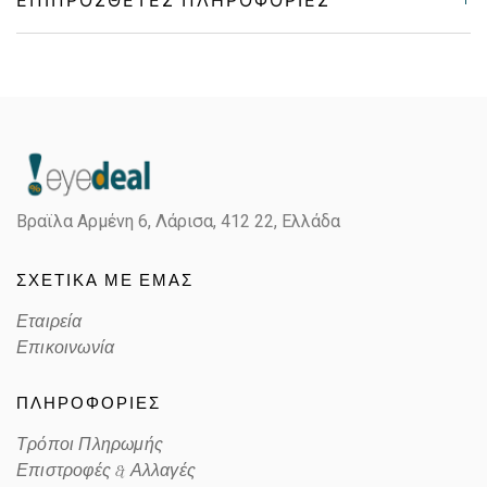
Gender
Unisex
Material
Μεταλλικό
Color
GOLD
Βραϊλα Αρμένη 6, Λάρισα,
412 22, Ελλάδα
Lens Color
GRADIENT BLUE
ΣΧΕΤΙΚΑ ΜΕ ΕΜΑΣ
Color code
001/3F
Εταιρεία
Επικοινωνία
ΠΛΗΡΟΦΟΡΙΕΣ
Τρόποι Πληρωμής
Επιστροφές & Αλλαγές