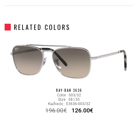
Gender
Unisex
RELATED COLORS
Material
Μεταλλικό
Color
SILVER
Lens Color
GRADIENT BLUE, GRAY
Color code
003/3M
RAY-BAN 3636
Color : 003/32
Size : 58 | 55
Κωδικός : E3636-003/32
196.00
€
126.00
€