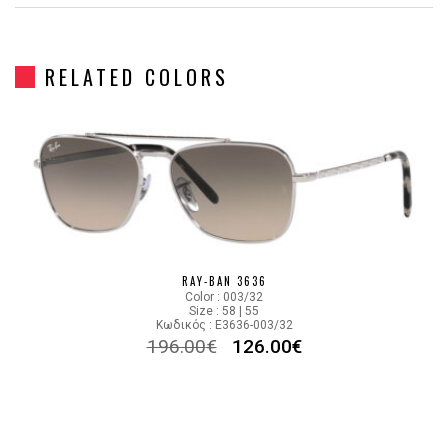
Gender
Unisex
RELATED COLORS
Material
Μεταλλικό
Color
GOLD
POLARIZED LIGHT MIRROR
Lens Color
SILVER, BLUE
Color code
9196G6
RAY-BAN 3636
Color : 003/32
Size : 58 | 55
Κωδικός : E3636-003/32
196.00
€
126.00
€