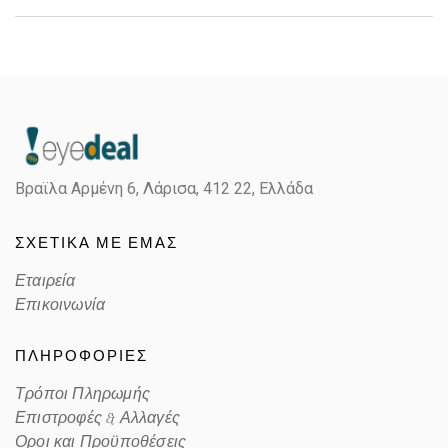
Gender
Unisex
Material
Μεταλλικό
Color
MATTE BLACK,SILVER
Βραϊλα Αρμένη 6, Λάρισα,
412 22, Ελλάδα
Lens Color
GRADIENT GRAY
ΣΧΕΤΙΚΑ ΜΕ ΕΜΑΣ
Color code
90918G
Εταιρεία
Επικοινωνία
ΠΛΗΡΟΦΟΡΙΕΣ
Τρόποι Πληρωμής
Επιστροφές & Αλλαγές
Οροι και Προϋποθέσεις