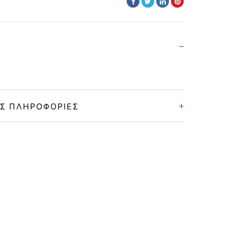
Σ ΠΛΗΡΟΦΟΡΊΕΣ
Unisex
Μεταλλικό
GUN METAL
GRADIENT BROWN