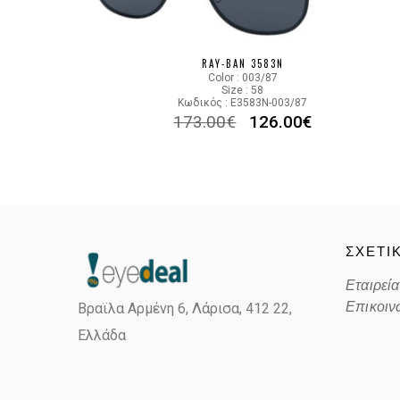
RAY-BAN 3583N
Color : 003/87
Size : 58
Κωδικός : E3583N-003/87
173.00
€
126.00
€
ΣΧΕΤΙ
Εταιρεία
Επικοιν
Βραϊλα Αρμένη 6, Λάρισα,
412 22,
Ελλάδα