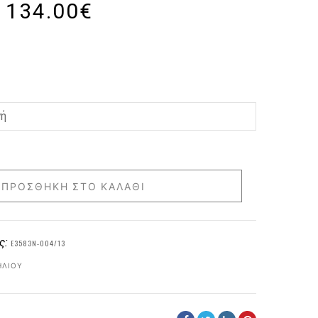
134.00
€
ΠΡΟΣΘΉΚΗ ΣΤΟ ΚΑΛΆΘΙ
ς:
E3583N-004/13
ΗΛΊΟΥ