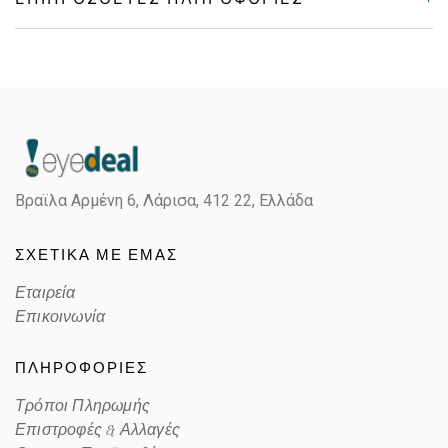
Gender
Unisex
Material
Μεταλλικό
Color
GOLD
Βραϊλα Αρμένη 6, Λάρισα,
412 22, Ελλάδα
Lens Color
MIRROR PINK,BROWN
ΣΧΕΤΙΚΑ ΜΕ ΕΜΑΣ
Color code
001/E4
Εταιρεία
Επικοινωνία
ΠΛΗΡΟΦΟΡΙΕΣ
Τρόποι Πληρωμής
Επιστροφές & Αλλαγές