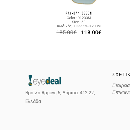
RAY-BAN 3556N
Color : 91233M
Size : 53
Κωδικός : E3556N-91233M
185.00
€
118.00
€
ΣΧΕΤΙ
Εταιρεία
Επικοιν
Βραϊλα Αρμένη 6, Λάρισα,
412 22,
Ελλάδα