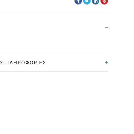
Σ ΠΛΗΡΟΦΟΡΊΕΣ
Unisex
Μεταλλικό
GOLD
GREEN