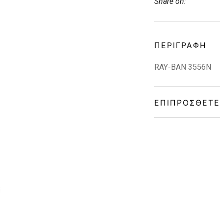
Share on:
ΠΕΡΙΓΡΑΦΉ
RAY-BAN 3556N
ΕΠΙΠΡΌΣΘΕΤΕ
Gender
Material
Color
Lens Color