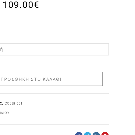
109.00
€
ΠΡΟΣΘΉΚΗ ΣΤΟ ΚΑΛΆΘΙ
ς:
E3556N-001
ΗΛΊΟΥ