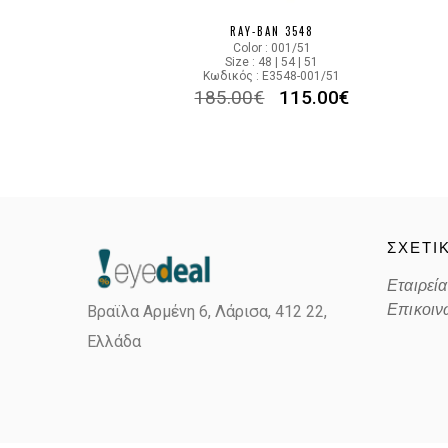
RAY-BAN 3548
Color : 001/51
Size : 48 | 54 | 51
Κωδικός : E3548-001/51
185.00
€
115.00
€
ΣΧΕΤΙ
Εταιρεία
Επικοιν
Βραϊλα Αρμένη 6, Λάρισα,
412 22,
Ελλάδα