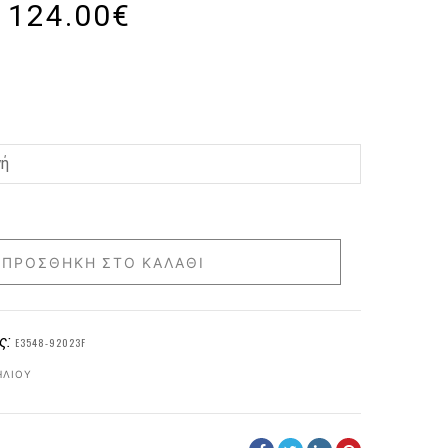
124.00
€
ΠΡΟΣΘΉΚΗ ΣΤΟ ΚΑΛΆΘΙ
ς:
E3548-92023F
ΗΛΊΟΥ