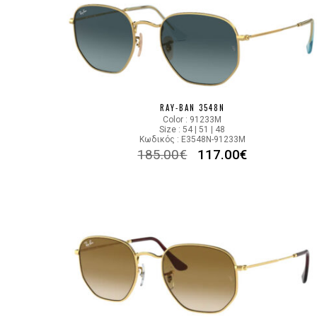
RAY-BAN 3548N
Color : 91233M
Size : 54 | 51 | 48
Κωδικός : E3548N-91233M
185.00
€
117.00
€