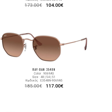
173.00
€
104.00
€
RAY-BAN 3548N
Color : 9069A5
Size : 48 | 54 | 51
Κωδικός : E3548N-9069A5
185.00
€
117.00
€