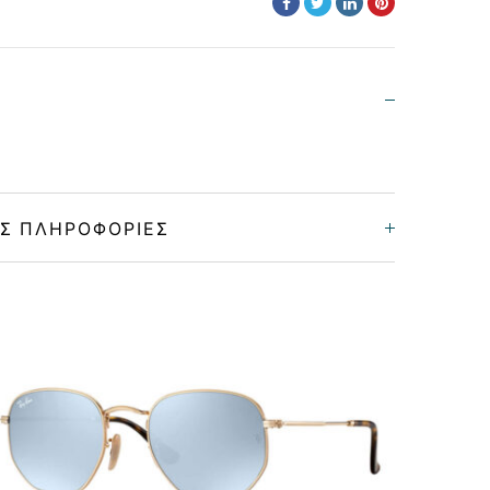
Σ ΠΛΗΡΟΦΟΡΊΕΣ
Unisex
Μεταλλικό
GOLD PINK
GRADIENT BLUE