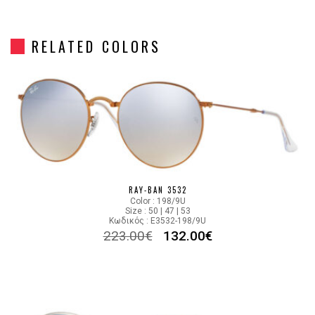
Frame Shape
Στρόγγυλο/Οβάλ
RELATED COLORS
Gender
Unisex
Material
Μεταλλικό
Color
BRONZE
MIRROR GOLD-PINK,GRADIENT
Lens Color
GRAY
RAY-BAN 3532
Color : 198/9U
Size : 50 | 47 | 53
Color code
198/7Y
Κωδικός : E3532-198/9U
223.00
€
132.00
€