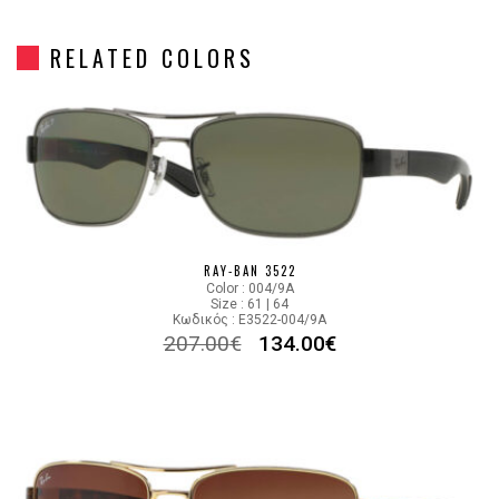
Frame Shape
Στρόγγυλο/Οβάλ
RELATED COLORS
Gender
Unisex
Material
Κόκκαλο/Μέταλο
Color
GUN METAL
Lens Color
GREEN
RAY-BAN 3522
Color : 004/9A
Color code
004/71
Size : 61 | 64
Κωδικός : E3522-004/9A
207.00
€
134.00
€