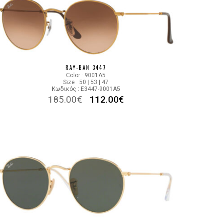
RAY-BAN 3447
Color : 9001A5
Size : 50 | 53 | 47
Κωδικός : E3447-9001A5
185.00
€
112.00
€