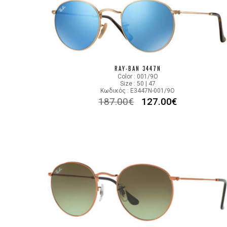
RAY-BAN 3447N
Color : 001/9O
Size : 50 | 47
Κωδικός : E3447N-001/9O
187.00
€
127.00
€