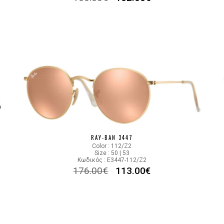
RAY-BAN 3447
Color : 112/Z2
Size : 50 | 53
Κωδικός : E3447-112/Z2
176.00
€
113.00
€