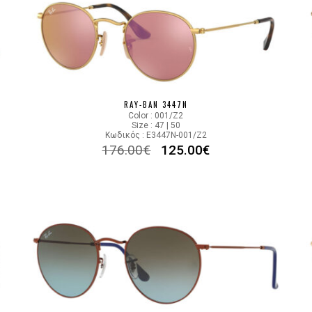
RAY-BAN 3447N
Color : 001/Z2
Size : 47 | 50
Κωδικός : E3447N-001/Z2
176.00
€
125.00
€