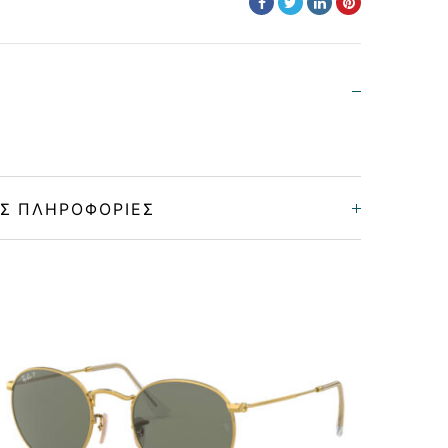
Σ ΠΛΗΡΟΦΟΡΊΕΣ
Unisex
Μεταλλικό
MATTE BLACK
GRADIENT BLUE