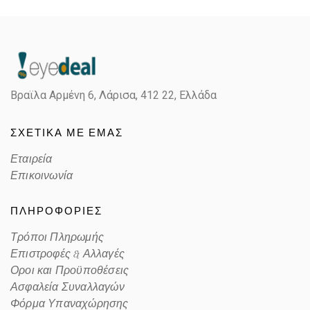
Gender
Unisex
Material
Κόκκαλο/Μέταλο
Βραϊλα Αρμένη 6, Λάρισα,
412 22, Ελλάδα
Color
BROWN
ΣΧΕΤΙΚΑ ΜΕ ΕΜΑΣ
Lens Color
POLARIZED BROWN
Εταιρεία
Color code
014/57
Επικοινωνία
ΠΛΗΡΟΦΟΡΙΕΣ
Τρόποι Πληρωμής
Επιστροφές & Αλλαγές
Οροι και Προϋποθέσεις
Ασφαλεία Συναλλαγών
Φόρμα Υπαναχώρησης