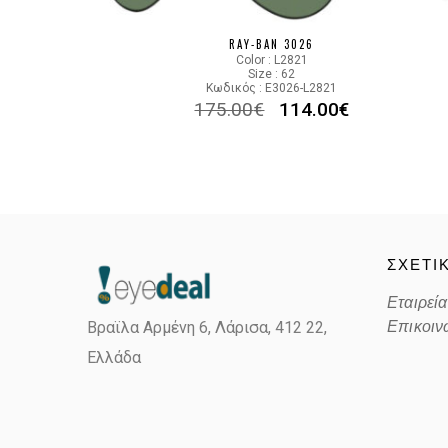
RAY-BAN 3026
Color : L2821
Size : 62
Κωδικός : E3026-L2821
175.00
€
114.00
€
ΣΧΕΤΙ
Εταιρεία
Επικοιν
Βραϊλα Αρμένη 6, Λάρισα,
412 22,
Ελλάδα