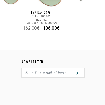
L2846
RAY-BAN 3026
Color : 9002A6
Size : 62
Κωδικός : E3026-9002A6
162.00
€
106.00
€
NEWSLETTER