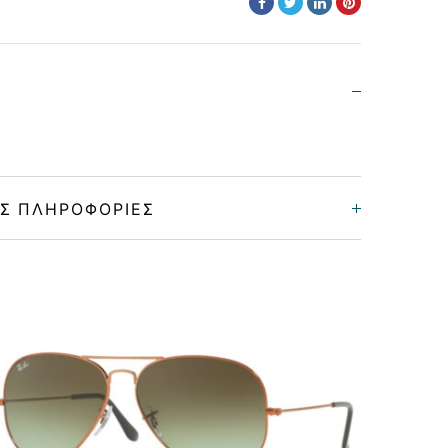
Σ ΠΛΗΡΟΦΟΡΊΕΣ
Unisex
Μεταλλικό
GOLD
GREEN