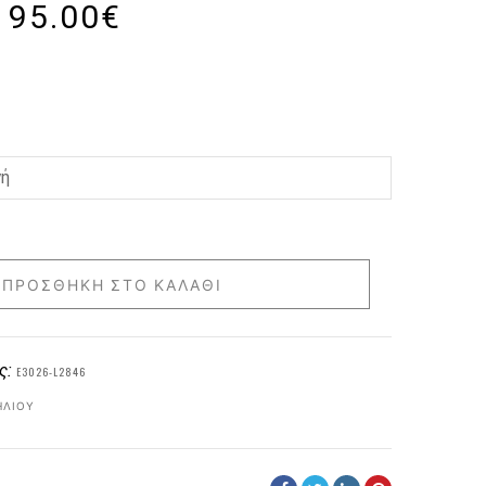
95.00
€
ΠΡΟΣΘΉΚΗ ΣΤΟ ΚΑΛΆΘΙ
ς:
E3026-L2846
ΗΛΊΟΥ