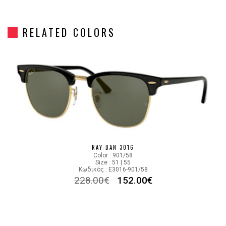
Gender
Unisex
RELATED COLORS
Material
Κόκκαλο/Μέταλο
HAVANA BROWN
Color
YELLOW,GOLD
Lens Color
GRADIENT BLUE
Color code
13353F
RAY-BAN 3016
Color : 901/58
Size : 51 | 55
Κωδικός : E3016-901/58
228.00
€
152.00
€