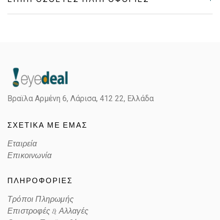
Gender
Unisex
Material
Κοκκάλινο
Color
TRANSPARENT ICE, BLACK
Βραϊλα Αρμένη 6, Λάρισα,
412 22, Ελλάδα
Lens Color
GREEN
ΣΧΕΤΙΚΑ ΜΕ ΕΜΑΣ
Color code
129431
Εταιρεία
Επικοινωνία
ΠΛΗΡΟΦΟΡΙΕΣ
Τρόποι Πληρωμής
Επιστροφές & Αλλαγές