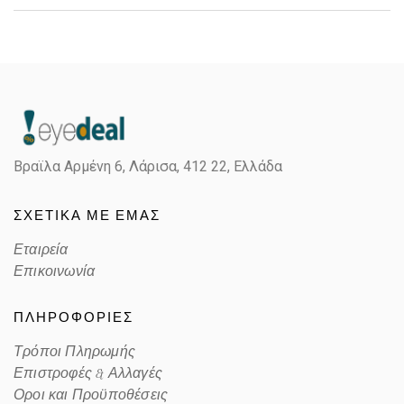
Gender
Unisex
Material
Κοκκάλινο
Color
TRANSPARENT GRAY, ICE
Βραϊλα Αρμένη 6, Λάρισα,
412 22, Ελλάδα
Lens Color
GRADIENT BLUE
ΣΧΕΤΙΚΑ ΜΕ ΕΜΑΣ
Color code
13553F
Εταιρεία
Επικοινωνία
ΠΛΗΡΟΦΟΡΙΕΣ
Τρόποι Πληρωμής
Επιστροφές & Αλλαγές
Οροι και Προϋποθέσεις