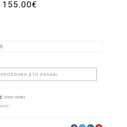
155.00
€
ΠΡΟΣΘΉΚΗ ΣΤΟ ΚΑΛΆΘΙ
ς:
E2298-1294M3
ΗΛΊΟΥ