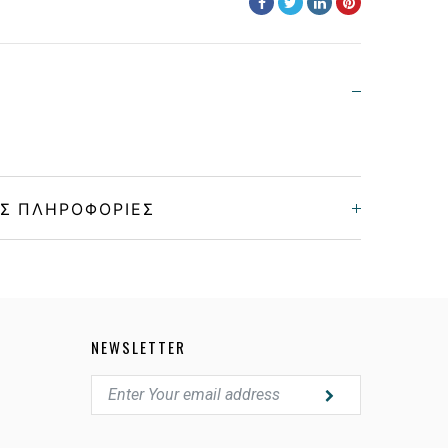
Σ ΠΛΗΡΟΦΟΡΊΕΣ
Unisex
Κοκκάλινο
NEWSLETTER
BLACK CRYSTAL
POLARIZED GRADIENT GRAY