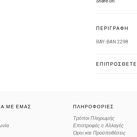
Share on:
ΠΕΡΙΓΡΑΦΉ
RAY-BAN 2298
ΕΠΙΠΡΌΣΘΕΤΕ
Gender
Material
ΚΑ ΜΕ ΕΜΑΣ
ΠΛΗΡΟΦΟΡΙΕΣ
Color
Τρόποι Πληρωμής
ωνία
Επιστροφές & Αλλαγές
Lens Color
Οροι και Προϋποθέσεις