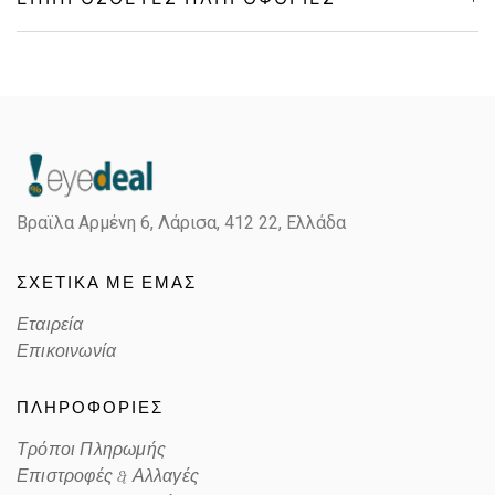
Gender
Unisex
Material
Κοκκάλινο
Color
GRAY STRIPED
Βραϊλα Αρμένη 6, Λάρισα,
412 22, Ελλάδα
Lens Color
BLUE
ΣΧΕΤΙΚΑ ΜΕ ΕΜΑΣ
Color code
1404R5
Εταιρεία
Επικοινωνία
ΠΛΗΡΟΦΟΡΙΕΣ
Τρόποι Πληρωμής
Επιστροφές & Αλλαγές