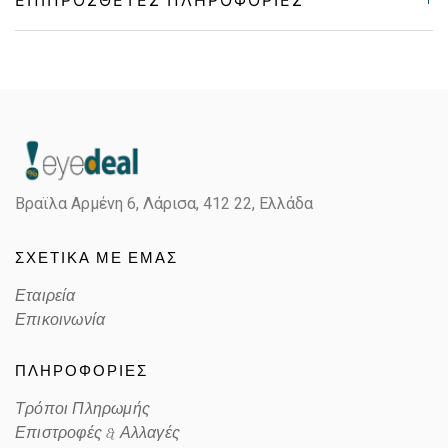
Gender
Unisex
Material
Κοκκάλινο
Color
TRANSPARENT GRAY, BLUE
Βραϊλα Αρμένη 6, Λάρισα,
412 22, Ελλάδα
Lens Color
BLUE
ΣΧΕΤΙΚΑ ΜΕ ΕΜΑΣ
Color code
1420GK
Εταιρεία
Επικοινωνία
ΠΛΗΡΟΦΟΡΙΕΣ
Τρόποι Πληρωμής
Επιστροφές & Αλλαγές