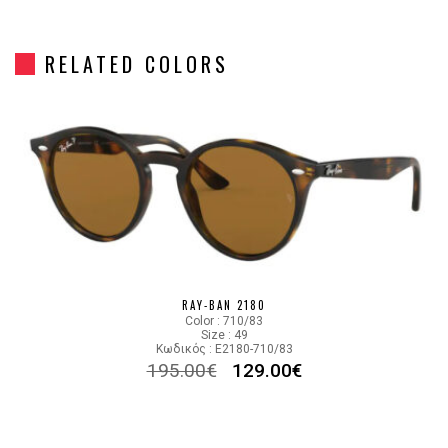
Frame Shape
Στρόγγυλο/Οβάλ
RELATED COLORS
Gender
Unisex
Material
Κοκκάλινο
Color
BLACK
Lens Color
GRAY-GREEN
Color code
601/71
RAY-BAN 2180
Color : 710/83
Size : 49
Κωδικός : E2180-710/83
195.00
€
129.00
€