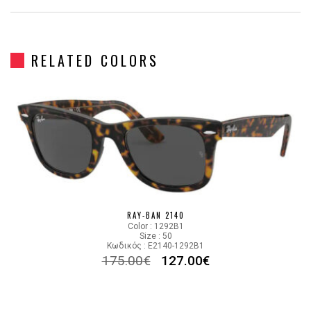
Gender
Unisex
RELATED COLORS
Material
Κοκκάλινο
Color
GRAY, TRANSPARENT ICE
Lens Color
BLUE
Color code
1355R5
RAY-BAN 2140
Color : 1292B1
Size : 50
Κωδικός : E2140-1292B1
175.00
€
127.00
€