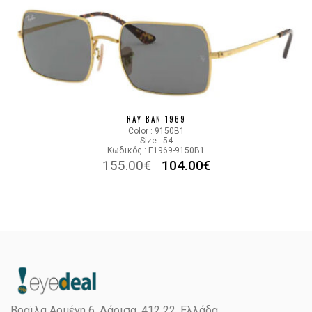
RAY-BAN 1969
Color : 9150B1
Size : 54
Κωδικός : E1969-9150B1
155.00
€
104.00
€
Βραϊλα Αρμένη 6, Λάρισα,
412 22, Ελλάδα