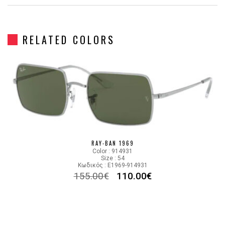
Gender
Γυναικεία
RELATED COLORS
Material
Μεταλλικό
Color
GOLD
PHOTOCHROMIC LIGHT
Lens Color
MIRROR GOLD, GRADIENT
GRAY
RAY-BAN 1969
Color code
001/B3
Color : 914931
Size : 54
Κωδικός : E1969-914931
155.00
€
110.00
€