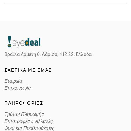
Gender
Unisex
Material
Κοκκάλινο
Color
TRANSPARENT GRAY
Βραϊλα Αρμένη 6, Λάρισα,
412 22, Ελλάδα
Lens Color
GRADIENT BLUE
ΣΧΕΤΙΚΑ ΜΕ ΕΜΑΣ
Color code
66413F
Εταιρεία
Επικοινωνία
ΠΛΗΡΟΦΟΡΙΕΣ
Τρόποι Πληρωμής
Επιστροφές & Αλλαγές
Οροι και Προϋποθέσεις