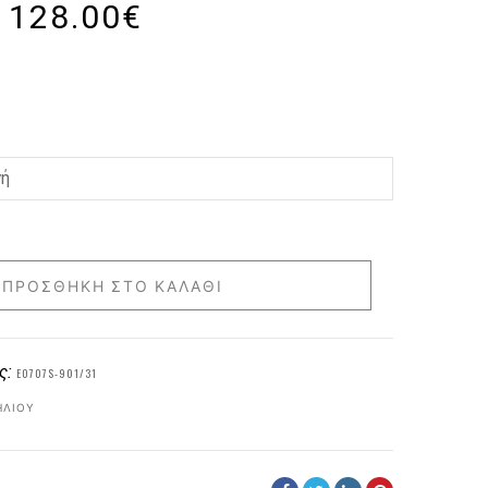
128.00
€
ΠΡΟΣΘΉΚΗ ΣΤΟ ΚΑΛΆΘΙ
ς:
E0707S-901/31
ΗΛΊΟΥ