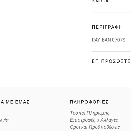
Share on:
ΠΕΡΙΓΡΑΦΉ
RAY-BAN 0707S
ΕΠΙΠΡΌΣΘΕΤΕ
Gender
Material
ΚΑ ΜΕ ΕΜΑΣ
ΠΛΗΡΟΦΟΡΙΕΣ
Color
Τρόποι Πληρωμής
ωνία
Επιστροφές & Αλλαγές
Lens Color
Οροι και Προϋποθέσεις