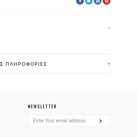
Σ ΠΛΗΡΟΦΟΡΊΕΣ
Unisex
Κόκκαλο/Μέταλο
NEWSLETTER
GREEN GOLD
GRADIENT BROWN