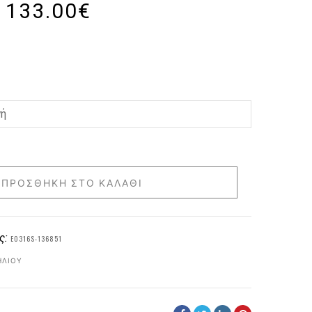
133.00
€
ΠΡΟΣΘΉΚΗ ΣΤΟ ΚΑΛΆΘΙ
ς:
E0316S-136851
ΗΛΊΟΥ