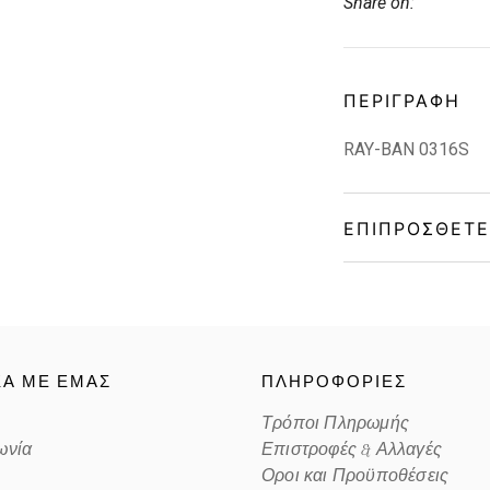
Share on:
ΠΕΡΙΓΡΑΦΉ
RAY-BAN 0316S
ΕΠΙΠΡΌΣΘΕΤΕ
Gender
Material
ΚΑ ΜΕ ΕΜΑΣ
ΠΛΗΡΟΦΟΡΙΕΣ
Color
Τρόποι Πληρωμής
ωνία
Επιστροφές & Αλλαγές
Lens Color
Οροι και Προϋποθέσεις