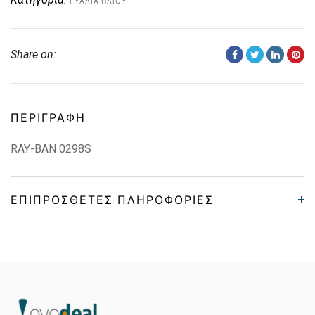
ΓΥΑΛΙΆ ΗΛΊΟΥ
Share on:
ΠΕΡΙΓΡΑΦΉ
RAY-BAN 0298S
ΕΠΙΠΡΌΣΘΕΤΕΣ ΠΛΗΡΟΦΟΡΊΕΣ
Gender
Unisex
Material
Κοκκάλινο
Color
HAVANA BROWN, STRIPED