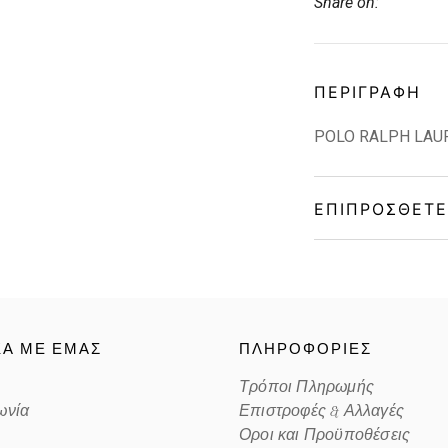
Share on:
ΠΕΡΙΓΡΑΦΉ
POLO RALPH LAU
ΕΠΙΠΡΌΣΘΕΤΕ
Gender
Material
ΚΑ ΜΕ ΕΜΑΣ
ΠΛΗΡΟΦΟΡΙΕΣ
Color
Τρόποι Πληρωμής
ωνία
Επιστροφές & Αλλαγές
Lens Color
Οροι και Προϋποθέσεις