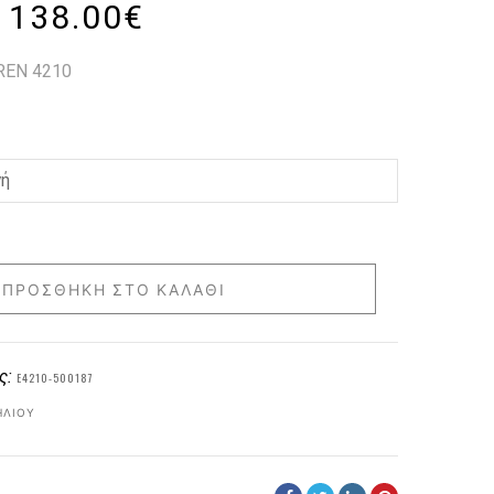
138.00
€
REN 4210
ΠΡΟΣΘΉΚΗ ΣΤΟ ΚΑΛΆΘΙ
ς:
E4210-500187
ΗΛΊΟΥ